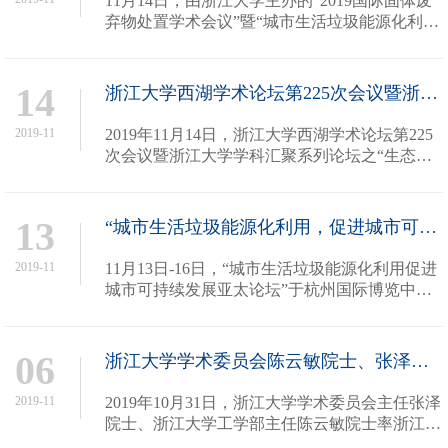
11月14日，由浙江大学主办的“2019国际固体废
弃物处置学术会议”暨“城市生活垃圾能源化利用
促进城市可持续发展亚太论坛”于杭州国际博览
中心召开。教育部长江学者、浙江大学副校长严
建华作为会议和论坛主席在开...
14
浙江大学西湖学术论坛第225次会议暨浙江大学学科汇聚系列论坛之“生态文明计划”—...
2019-11
2019年11月14日，浙江大学西湖学术论坛第225
次会议暨浙江大学学科汇聚系列论坛之“生态文
明计划”—长江流域“无废城市”构建学术论坛在
杭州国际博览中心顺利召开。本次学术论坛由浙
江大学“生态文明计划”工作委...
13
“城市生活垃圾能源化利用，促进城市可持续发展亚太论坛”召开
2019-11
11月13日-16日，“城市生活垃圾能源化利用促进
城市可持续发展亚太论坛”于杭州国际博览中心
召开，我院严建华教授、李晓东教授担任论坛共
同主席。城市生活垃圾处置及其能源化是科技、
经济与法律的综合问题，本次论...
06
浙江大学学术委员会陈云敏院士、张泽院士率课题组调研浙江大学青山湖能源研究基地
2019-11
2019年10月31日，浙江大学学术委员会主任张泽
院士、浙江大学工学部主任陈云敏院士率浙江大
学学术委员会“学科建设与产业互动”课题研究组