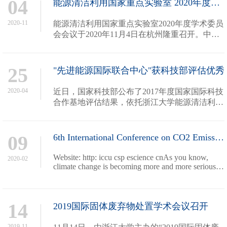
04
能源清洁利用国家重点实验室 2020年度学术委员会会议顺利召开
2020-11
能源清洁利用国家重点实验室2020年度学术委员
会会议于2020年11月4日在杭州隆重召开。中国
工程院谢克昌院士、中科院工程热物理研究所金
红光院士、中科院广东能源研究所陈勇院士、西
安交通大学郭烈锦院士、南京航空...
25
"先进能源国际联合中心"获科技部评估优秀
2020-04
近日，国家科技部公布了2017年度国家国际科技
合作基地评估结果，依托浙江大学能源清洁利用
国家重点实验室建设的“先进能源国际联合研究
中心”在全国134家参评单位中脱颖而出，获评优
秀，成为全国同类型基地中获此...
09
6th International Conference on CO2 Emission Control and Utilization (ICCU)
Website: http: iccu csp escience cnAs you know,
2020-02
climate change is becoming more and more serious
and how to control CO2 efficiently is a big challenge
for the world To realize Paris climate agreement, the
exchange and cooperation in area of CO2 emission
co
14
2019国际固体废弃物处置学术会议召开
2019-11