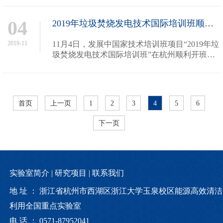
来杭州临安区浙江大学青山湖能源研究基地调
研。研究生院副院长、学科建设...
04
2019年垃圾焚烧发电技术国际培训班顺利开班
2019-11
11月4日，发展中国家技术培训班项目“2019年垃
圾焚烧发电技术国际培训班”在杭州顺利开班。
浙江省科技厅科技合作处处长奚灵平、浙江大学
外事处副处长陈伟英、浙江大学能源工程学院副
院长黄群星教授、浙江大学热能...
首页
上一页
1
2
3
4
5
6
下一页
实验室简介 |
研究项目 |
联系我们
地 址 ： 浙江省杭州市西湖区浙江大学玉泉校区能源高效清洁
利用全国重点实验室
电 话 ： 0571-87952041