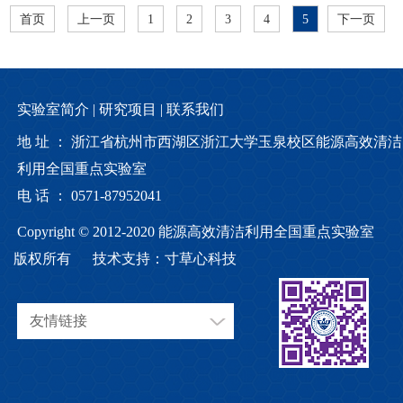
首页
上一页
1
2
3
4
5
下一页
实验室简介 |
研究项目 |
联系我们
地 址 ： 浙江省杭州市西湖区浙江大学玉泉校区能源高效清洁
利用全国重点实验室
电 话 ： 0571-87952041
Copyright © 2012-2020 能源高效清洁利用全国重点实验室
版权所有
技术支持：
寸草心科技