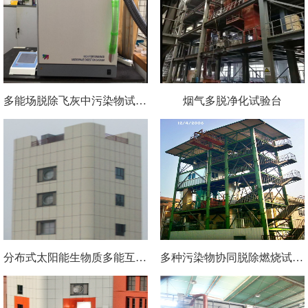
多能场脱除飞灰中污染物试验系统
烟气多脱净化试验台
分布式太阳能生物质多能互补微型燃气轮机试验平台
多种污染物协同脱除燃烧试验台